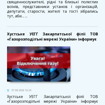
священнослужителі, рідні та близькі полеглих
воїнів, представники установ і організацій,
депутати, старости, жителі та гості зібрались
тут, аби… ...
Хустське УЕГГ Закарпатської філіі ТОВ
«Газорозподілъні мережі України» інформує
07.08.2026 16:24
Хустське УЕГГ Закарпатської філіі ТОВ
«Газорозподілъні мережі України» інформує