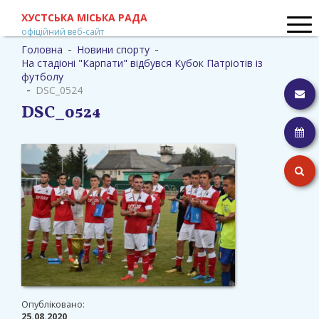
ХУСТСЬКА МІСЬКА РАДА
офіційний веб-сайт
-
-
Головна
Новини спорту
На стадіоні "Карпати" відбувся Кубок Патріотів із
футболу
-
DSC_0524
Ін
DSC_0524
пр
Гр
пр
гр
По
Опубліковано:
25.08.2020