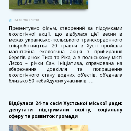
04.08.2026 17:30
Презентуємо фільм, створений за підсумками
екологічної акції, що відбулася цієї весни в
межах українсько-польського транскордонного
співробітництва. 20 травня в Хусті пройшла
масштабна екологічна акція з прибирання
берегів річок Тиса та Ріка, а в польському місті
Лєско – річки Сан. Ініціатива, спрямована на
збереження довкілля та покращення
екологічного стану водних об’єктів, об’єднала
близько 50 небайдужих учасників… ...
Відбулася 24-та сесія Хустської міської ради:
депутати підтримали освіту, соціальну
сферу та розвиток громади