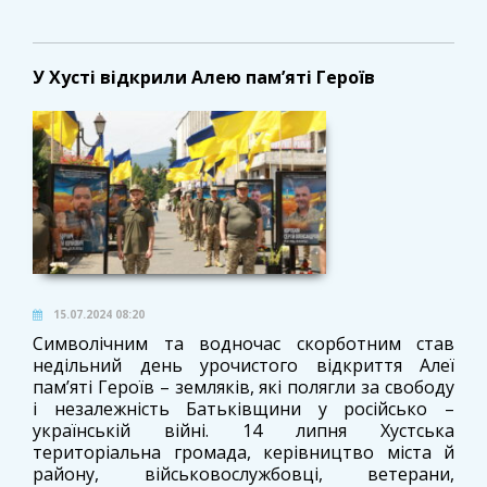
У Хусті відкрили Алею пам’яті Героїв
15.07.2024 08:20
Символічним та водночас скорботним став
недільний день урочистого відкриття Алеї
пам’яті Героїв – земляків, які полягли за свободу
і незалежність Батьківщини у російсько –
українській війні. 14 липня Хустська
територіальна громада, керівництво міста й
району, військовослужбовці, ветерани,