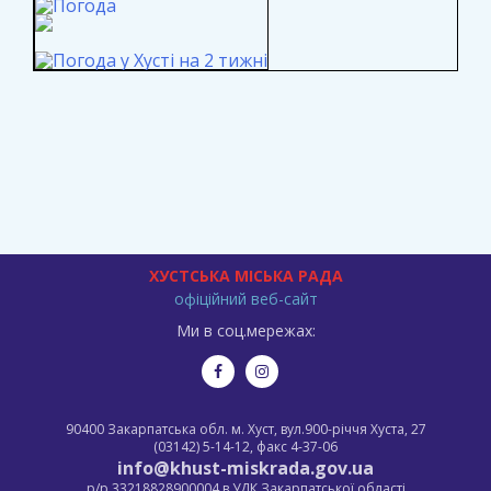
ХУСТСЬКА МІСЬКА РАДА
офіційний веб-сайт
Ми в соц.мережах:
90400 Закарпатська обл. м. Хуст, вул.900-річчя Хуста, 27
(03142) 5-14-12, факс 4-37-06
info@khust-miskrada.gov.ua
р/р 33218828900004 в УДК Закарпатської області