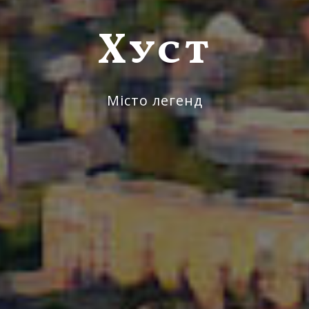
Хуст
Місто легенд