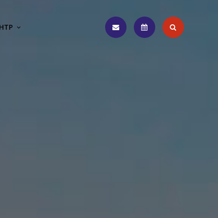
НТР
Пошук
Інтернет
Графік
приймальня
прийому
громадян