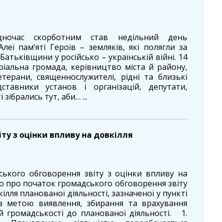
ночас скорботним став недільний день
леї пам’яті Героїв – земляків, які полягли за
Батьківщини у російсько – українській війні. 14
ріальна громада, керівництво міста й району,
етерани, священнослужителі, рідні та близькі
дставники установ і організацій, депутати,
 зібрались тут, аби… ...
у з оцінки впливу на довкілля
кого обговорення звіту з оцінки впливу на
 про початок громадського обговорення звіту
ілля планованої діяльності, зазначеної у пункті
з метою виявлення, збирання та врахування
й громадськості до планованої діяльності. 1.