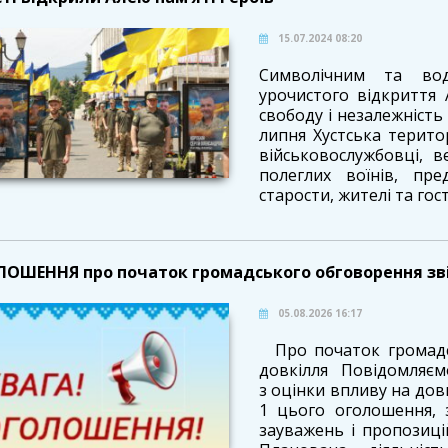
15.07.2024 08:20
Символічним та вод
урочистого відкриття А
свободу і незалежність 
липня Хустська терито
військовослужбовці, в
полеглих воїнів, пре
старости, жителі та гості
ОШЕННЯ про початок громадського обговорення звіт
05.08.2026 16:17
Про початок громадсь
довкілля Повідомляємо
з оцінки впливу на довк
1 цього оголошення, 
зауважень і пропозиці