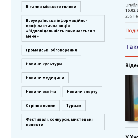
Опублі
Вітання міського голови
15.02.
256 Пе
Всеукраїнська інформаційно-
профілактична акція
Поді
«Відповідальність починається з
мене»
Так
Громадські обговорення
Новини культури
Віде
Новини медицини
Новини освіти
Новини спорту
Стрічка новин
Туризм
Фестивалі, конкурси, мистецькі
проекти
У Ху