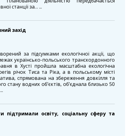
ь Планованою діяльністю передбачається
ої станції за… ...
чний захід
ворений за підсумками екологічної акції, що
 межах українсько-польського транскордонного
равня в Хусті пройшла масштабна екологічна
егів річок Тиса та Ріка, а в польському місті
ціатива, спрямована на збереження довкілля та
о стану водних об’єктів, об’єднала близько 50
..
ати підтримали освіту, соціальну сферу та