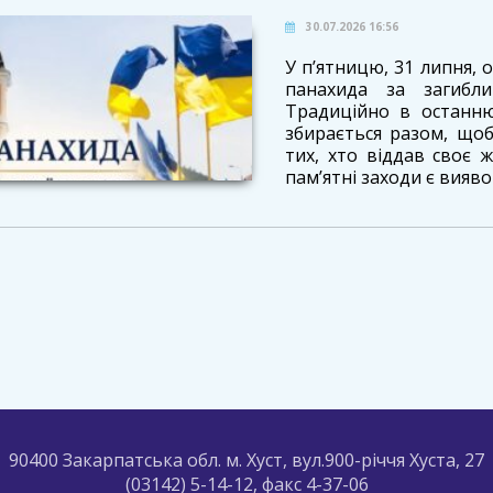
30.07.2026 16:56
У п’ятницю, 31 липня, о 
панахида за загибли
Традиційно в останню
збирається разом, щоб
тих, хто віддав своє ж
пам’ятні заходи є вияво
90400 Закарпатська обл. м. Хуст, вул.900-річчя Хуста, 27
(03142) 5-14-12, факс 4-37-06