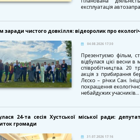
Планована діяльніст
експлуатація автозаправн
м заради чистого довкілля: відеоролик про екологі
04.08.2026 17:30
Презентуємо фільм, ст
відбулася цієї весни в
співробітництва. 20 т
акція з прибирання бер
Лєско – річки Сан. Іні
покращення екологічног
небайдужих учасників… .
улася 24-та сесія Хустської міської ради: депут
иток громади
31.07.2026 17:16