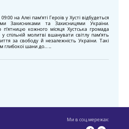
09:00 на Алеї пам’яті Героїв у Хусті відбудеться
ми Захисниками та Захисницями України.
 п’ятницю кожного місяця Хустська громада
 у спільній молитві вшанувати світлу пам’ять
иття за свободу й незалежність України. Такі
м глибокої шани до… ...
Ми в соц.мережах: