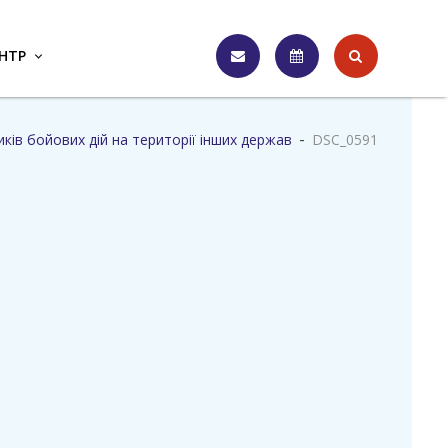
НТР
Пошук
Інтернет
Графік
приймальня
прийому
громадян
-
ків бойових дій на території інших держав
DSC_0591