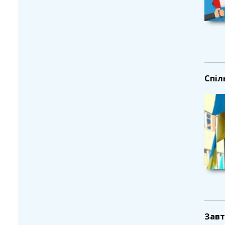
Спіл
Завт