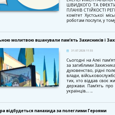
ШВИДКОГО ТА ЕФЕКТИ
ПЛАНІВ СТІЙКОСТІ РЕГ
комітет Хустської місь
роботам послуги, у тому 
ьною молитвою вшанували памʼять Захисників і Зах
31.07.2026 11:55
Сьогодні на Алеї пам’ят
за загиблими Захисника
духовенство, рідні пол
влади, військовослужбо
тих, хто віддав своє ж
держави. Пам’ять про
українців.… ...
ра відбудеться панахида за полеглими Героями