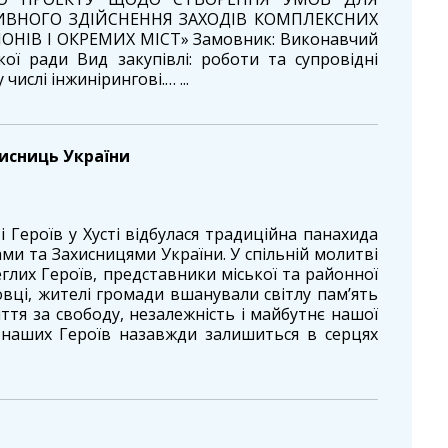
ВНОГО ЗДІЙСНЕННЯ ЗАХОДІВ КОМПЛЕКСНИХ
ІОНІВ І ОКРЕМИХ МІСТ» Замовник: Виконавчий
кої ради Вид закупівлі: роботи та супровідні
числі інжинірингові.… ...
исниць України
і Героїв у Хусті відбулася традиційна панахида
ми та Захисницями України. У спільній молитві
еглих Героїв, представники міської та районної
вці, жителі громади вшанували світлу пам’ять
иття за свободу, незалежність і майбутнє нашої
 наших Героїв назавжди залишиться в серцях