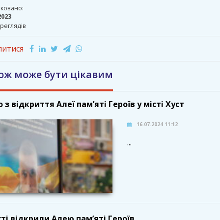
ковано:
2023
реглядів
литися
ож може бути цікавим
о з відкриття Алеї пам’яті Героїв у місті Хуст
16.07.2024 11:12
...
сті відкрили Алею пам’яті Героїв